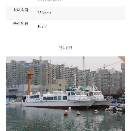
최대속력
25 knots
승선인원
102 P
완성전경